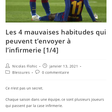
Les 4 mauvaises habitudes qui
peuvent t’envoyer à
l’infirmerie [1/4]
Auteur/autrice
Publication
Nicolas Flohic
janvier 13, 2021
de
publiée :
Post
Commentaires
Blessures
0 commentaire
la
category:
de
publication :
la
publication :
Ce n’est pas un secret.
Chaque saison dans une équipe, ce sont plusieurs joueurs
qui passent par la case infirmerie.