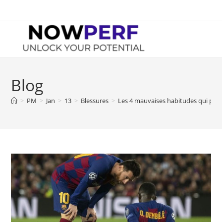
Skip
to
content
Blog
>
PM
>
Jan
>
13
>
Blessures
>
Les 4 mauvaises habitudes qui peuve