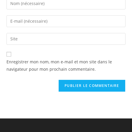
Enter
your
name
Enter
or
your
username
email
Saisir
to
address
l’URL
comment
to
de
comment
votre
Enregistrer mon nom, mon e-mail et mon site dans le
site
navigateur pour mon prochain commentaire.
(facultatif)